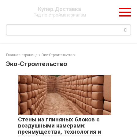
Перейти
Купер.Доставка
к
Гид по стройматериалам
контенту
Поиск:
Главная страница
»
Эко-Строительство
Эко-Строительство
Стены из глиняных блоков с
воздушными камерами:
преимущества, технология и