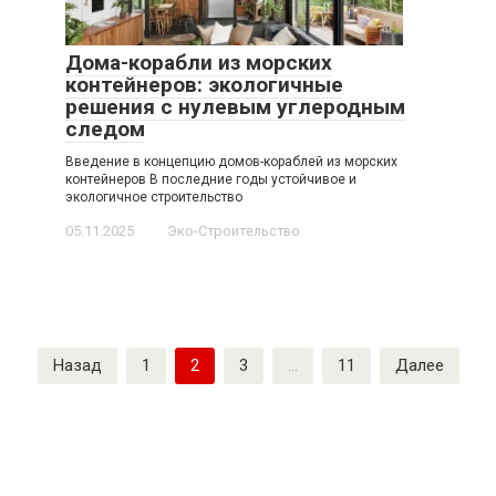
Дома-корабли из морских
контейнеров: экологичные
решения с нулевым углеродным
следом
Введение в концепцию домов-кораблей из морских
контейнеров В последние годы устойчивое и
экологичное строительство
05.11.2025
Эко-Строительство
Пагинация
Назад
1
2
3
…
11
Далее
записей