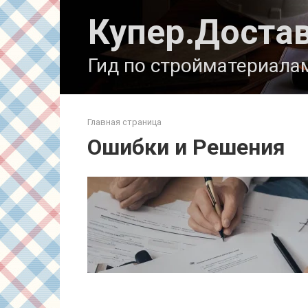
Перейти
Купер.Доста
к
контенту
Гид по стройматериала
Главная страница
Ошибки и Решения