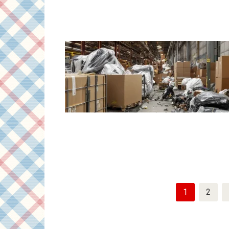
Пагинация
1
2
записей