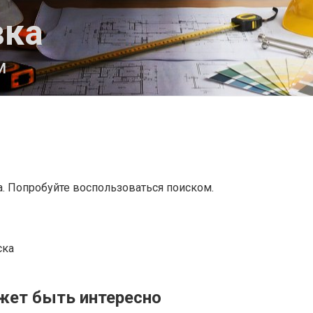
вка
м
а. Попробуйте воспользоваться поиском.
ска
жет быть интересно