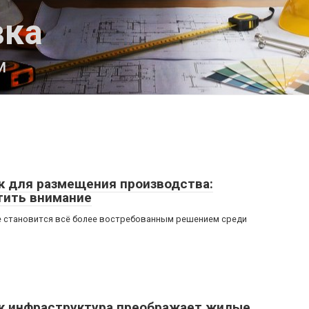
вка
м
к для размещения производства:
тить внимание
е становится всё более востребованным решением среди
ак инфраструктура преображает жилые