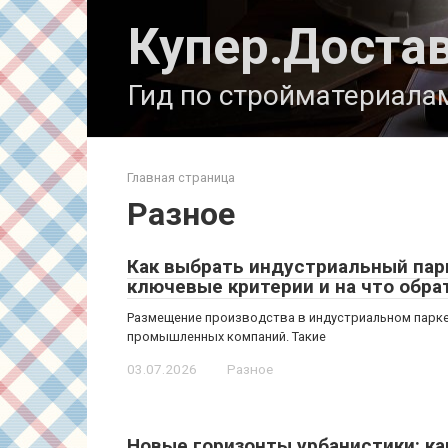
Перейти
Купер.Доста
к
контенту
Гид по стройматериала
Главная страница
Разное
Как выбрать индустриальный пар
ключевые критерии и на что обра
Размещение производства в индустриальном парк
промышленных компаний. Такие
03.07.2026
Разное
Новые горизонты урбанистики: к