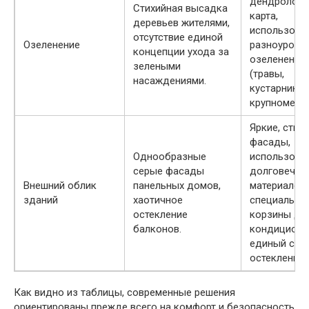
дендрологи
Стихийная высадка
карта,
деревьев жителями,
использова
отсутствие единой
Озеленение
разноуровн
концепции ухода за
озеленения
зелеными
(травы,
насаждениями.
кустарники,
крупномеры)
Яркие, стил
фасады,
Однообразные
использова
серые фасады
долговечны
Внешний облик
панельных домов,
материалов,
зданий
хаотичное
специальны
остекление
корзины дл
балконов.
кондиционе
единый сти
остекления.
Как видно из таблицы, современные решения
ориентированы прежде всего на комфорт и безопасность