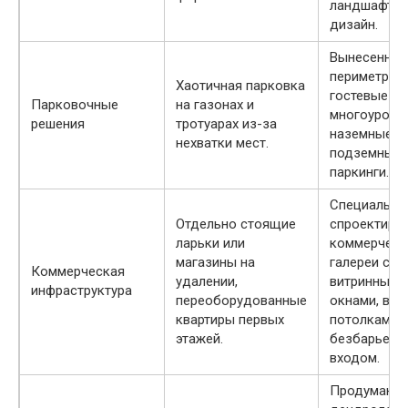
ландшафтн
дизайн.
Вынесенные
периметр д
Хаотичная парковка
гостевые ст
Парковочные
на газонах и
многоуровн
решения
тротуарах из-за
наземные и
нехватки мест.
подземные
паркинги.
Специально
Отдельно стоящие
спроектиро
ларьки или
коммерческ
магазины на
галереи с
Коммерческая
удалении,
витринными
инфраструктура
переоборудованные
окнами, вы
квартиры первых
потолками 
этажей.
безбарьерн
входом.
Продуманна