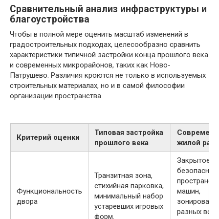
Сравнительный анализ инфраструктуры и
благоустройства
Чтобы в полной мере оценить масштаб изменений в
градостроительных подходах, целесообразно сравнить
характеристики типичной застройки конца прошлого века
и современных микрорайонов, таких как Ново-
Патрушево. Различия кроются не только в используемых
строительных материалах, но и в самой философии
организации пространства.
Типовая застройка
Современ
Критерий оценки
прошлого века
жилой рай
Закрытое
безопасное
Транзитная зона,
пространств
стихийная парковка,
Функциональность
машин,
минимальный набор
двора
зонировани
устаревших игровых
разных возр
форм.