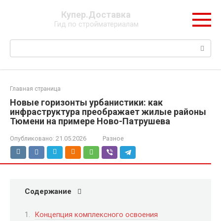
Перейти
Купер.Доставка
к
Гид по стройматериалам
контенту
Поиск:
Главная страница
Новые горизонты урбанистики: как
инфраструктура преображает жилые районы
Тюмени на примере Ново-Патрушева
Опубликовано:
21.05.2026
Разное
Содержание
Концепция комплексного освоения