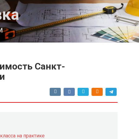
вка
м
имость Санкт-
и
класса на практике