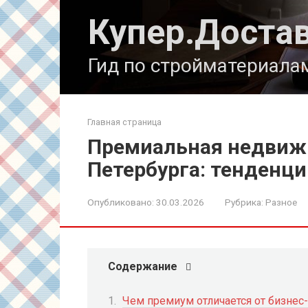
Перейти
Купер.Доста
к
контенту
Гид по стройматериала
Главная страница
Премиальная недвиж
Петербурга: тенденци
Опубликовано:
30.03.2026
Рубрика:
Разное
Содержание
Чем премиум отличается от бизнес-