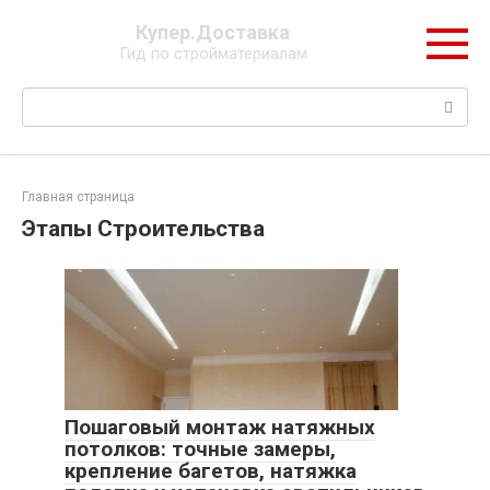
Перейти
Купер.Доставка
к
Гид по стройматериалам
контенту
Поиск:
Главная страница
Этапы Строительства
Пошаговый монтаж натяжных
потолков: точные замеры,
крепление багетов, натяжка