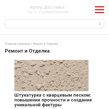
Перейти
Купер.Доставка
к
Гид по стройматериалам
контенту
Поиск:
Главная страница
»
Ремонт и Отделка
Ремонт и Отделка
Штукатурка с кварцевым песком:
повышение прочности и создание
уникальной фактуры