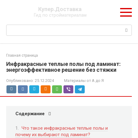
Перейти
Купер.Доставка
к
Гид по стройматериалам
контенту
Поиск:
Главная страница
Инфракрасные теплые полы под ламинат:
энергоэффективное решение без стяжки
Опубликовано:
25.12.2024
Материалы от А до Я
Содержание
Что такое инфракрасные теплые полы и
почему их выбирают под ламинат?