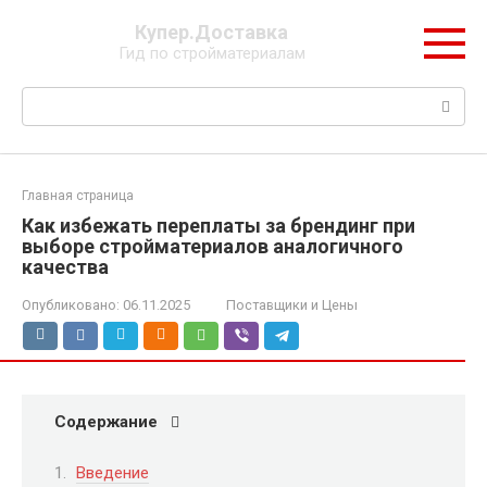
Перейти
Купер.Доставка
к
Гид по стройматериалам
контенту
Поиск:
Главная страница
Как избежать переплаты за брендинг при
выборе стройматериалов аналогичного
качества
Опубликовано:
06.11.2025
Поставщики и Цены
Содержание
Введение