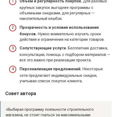
Объем и регулярность покупок.
Для разовых
крупных закупок выгоднее программы с
объемными скидками, для регулярных —
накопительный кешбэк.
Прозрачность и условия использования
бонусов.
Нужно внимательно изучать сроки
действия и ограничения на категории товаров.
Сопутствующие услуги.
Бесплатная доставка,
консультации, помощь с подбором материалов —
всё это важно при реализации проекта.
Персонализация предложений.
Некоторые
сети предлагают индивидуальные скидки,
учитывая список покупок клиента.
Совет автора
«Выбирая программу лояльности строительного
магазина, не стоит гнаться за максимальными