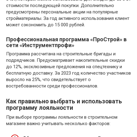
стоимости последующей покупки. Дополнительно
предусмотрены персональные акции на популярные
стройматериалы. За год активного использования клиент
может сэкономить до 15 000 рублей.
Профессиональная программа «ПроСтрой» в
сети «Инструментпрофи»
Программа рассчитана на строительные бригады и
подрядчиков. Предусматривает накопительные скидки
до 12%, эксклюзивные предложения на спецтехнику и
бесплатную доставку. За 2023 год количество участников
выросло на 25%, что свидетельствует о
востребованности среди профессионалов.
Как правильно выбрать и использовать
программу лояльности
При выборе программы лояльности в строительном
магазине важно учитывать несколько факторов: