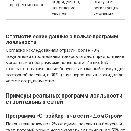
подрядчиков,
статуса и
профессионалов
накопление
регистрации
скидок
компании
Статистические данные о пользе программ
лояльности
Согласно исследованиям отрасли, более 70%
покупателей строительных товаров отдают предпочтение
магазинам с программами лояльности. Из них 55%
отмечают накопительные бонусы как главный стимул для
повторной покупки, а 30% ценят персональные скидки за
частое сотрудничество.
Примеры реальных программ лояльности
строительных сетей
Программа «СтройКарта» в сети «ДомСтрой»
Покупатели получают 2% от суммы покупки на бонусный
счет, который можно использовать для скидки до 50% от