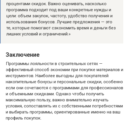
процентами скидок. Важно оценивать, насколько
программа подходит под ваши конкретные нужды и
цели: объем закупок, частоту, удобство получения и
использования бонусов. Лучшие предложения — это
те, которые помогают сэкономить время и деньги без
лишних условий и ограничений.»
Заключение
Программы лояльности в строительных сетях —
эффективный способ экономии при покупке материалов и
инструментов. Наиболее выгодны для покупателей
накопительные бонусы и персональные скидки, особенно
если они сочетаются с программами для профессионалов
и объемными скидками. Однако чтобы получить
максимальную пользу, важно внимательно изучать
условия, сопоставлять их с собственными потребностями
и выбирать программы, ориентированные именно на ваш
профиль покупок.