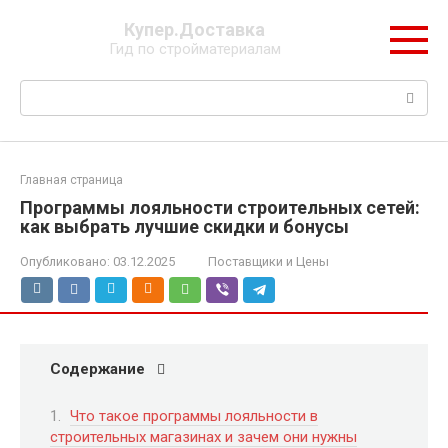
Перейти
Купер.Доставка
к
Гид по стройматериалам
контенту
Поиск:
Главная страница
Программы лояльности строительных сетей:
как выбрать лучшие скидки и бонусы
Опубликовано:
03.12.2025
Поставщики и Цены
Содержание
Что такое программы лояльности в
строительных магазинах и зачем они нужны