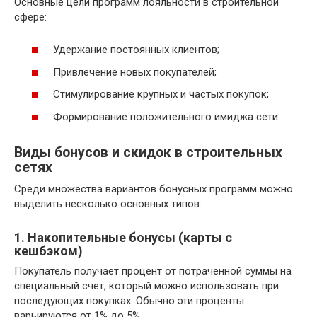
Основные цели программ лояльности в строительной
сфере:
Удержание постоянных клиентов;
Привлечение новых покупателей;
Стимулирование крупных и частых покупок;
Формирование положительного имиджа сети.
Виды бонусов и скидок в строительных
сетях
Среди множества вариантов бонусных программ можно
выделить несколько основных типов:
1. Накопительные бонусы (карты с
кешбэком)
Покупатель получает процент от потраченной суммы на
специальный счет, который можно использовать при
последующих покупках. Обычно эти проценты
варьируются от 1% до 5%.