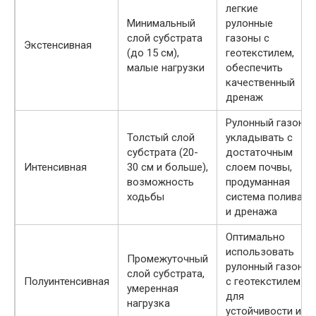
легкие
Минимальный
рулонные
слой субстрата
газоны с
Экстенсивная
(до 15 см),
геотекстилем,
малые нагрузки
обеспечить
качественный
дренаж
Рулонный газон
Толстый слой
укладывать с
субстрата (20-
достаточным
Интенсивная
30 см и больше),
слоем почвы,
возможность
продуманная
ходьбы
система полива
и дренажа
Оптимально
использовать
Промежуточный
рулонный газон
слой субстрата,
Полуинтенсивная
с геотекстилем
умеренная
для
нагрузка
устойчивости и