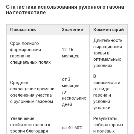
Статистика использования рулонного газона
на геотекстиле
Показатель
Значение
Комментарий
Длительность
Срок полного
выращивания
формирования
12-16
травы в
газона на
месяцев
оптимальных
специальных полях
условиях
В
от 3
Среднее
зависимости
месяцев
сокращение времени
от вида
до
озеленения участка
газона и
нескольких
с рулонным газоном
условий
дней
укладки
Увеличение
Результаты
стойкости газона к
лабораторных
на 40-60%
эрозии благодаря
и полевых