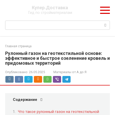
Перейти
Купер.Доставка
к
Гид по стройматериалам
контенту
Поиск:
Главная страница
Рулонный газон на геотекстильной основе:
эффективное и быстрое озеленение кровель и
придомовых территорий
Опубликовано:
26.05.2025
Материалы от А до Я
Содержание
Что такое рулонный газон на геотекстильной