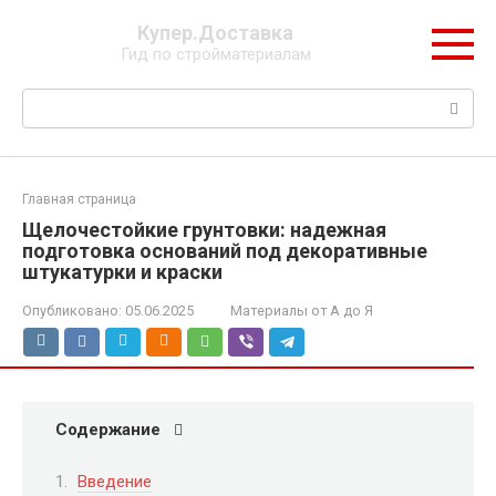
Перейти
Купер.Доставка
к
Гид по стройматериалам
контенту
Поиск:
Главная страница
Щелочестойкие грунтовки: надежная
подготовка оснований под декоративные
штукатурки и краски
Опубликовано:
05.06.2025
Материалы от А до Я
Содержание
Введение