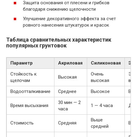
Защита основания от плесени и грибков
благодаря снижению щелочности
Улучшение декоративного эффекта за счет
ровного нанесения штукатурок и красок
Таблица сравнительных характеристик
популярных грунтовок
Параметр
Акриловая
Силиконовая
Эпо
Стойкость к
Очень
Экс
Высокая
щелочам
высокая
выс
Водоотталкивание
Среднее
Высокое
Выс
30 мин — 2
Время высыхания
1 — 4 часа
До 
часа
Выше
Стоимость
Средняя
Выс
средней