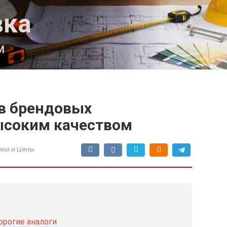
вка
м
в брендовых
ысоким качеством
ки и Цены
орогие аналоги