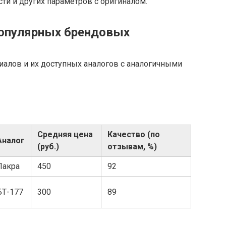
сти и других параметров с оригиналом.
популярных брендовых
иалов и их доступных аналогов с аналогичными
Средняя цена
Качество (по
Аналог
(руб.)
отзывам, %)
Лакра
450
92
БТ-177
300
89