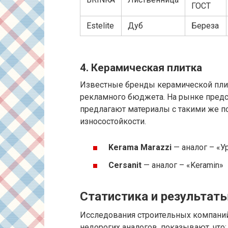
ГОСТ
Estelite
Дуб
Береза
4. Керамическая плитка
Известные бренды керамической плит
рекламного бюджета. На рынке предс
предлагают материалы с такими же по
износостойкости.
Kerama Marazzi
— аналог – «У
Cersanit
— аналог – «Keramin»
Статистика и результат
Исследования строительных компани
недорогих аналогов, показывают, что: