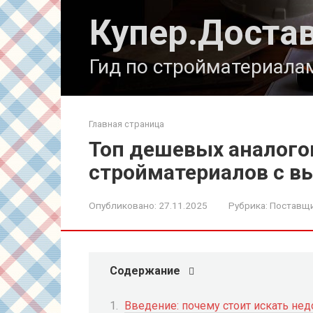
Перейти
Купер.Доста
к
контенту
Гид по стройматериала
Главная страница
Топ дешевых аналого
стройматериалов с в
Опубликовано:
27.11.2025
Рубрика:
Поставщи
Содержание
Введение: почему стоит искать нед