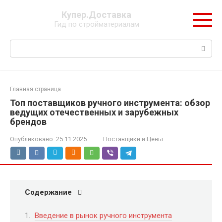
Перейти
Купер.Доставка
к
Гид по стройматериалам
контенту
Поиск:
Главная страница
Топ поставщиков ручного инструмента: обзор
ведущих отечественных и зарубежных
брендов
Опубликовано:
25.11.2025
Поставщики и Цены
Содержание
Введение в рынок ручного инструмента