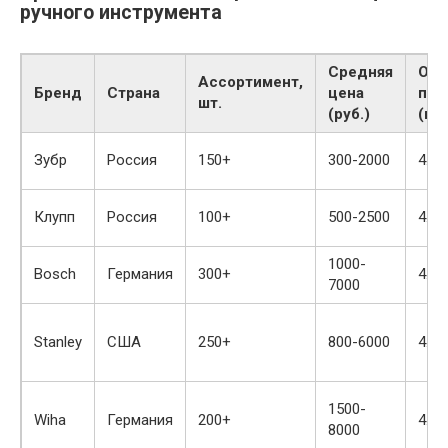
ручного инструмента
Средняя
Оце
Ассортимент,
Бренд
Страна
цена
пол
шт.
(руб.)
(из 
Зубр
Россия
150+
300-2000
4.2
Клупп
Россия
100+
500-2500
4.4
1000-
Bosch
Германия
300+
4.7
7000
Stanley
США
250+
800-6000
4.5
1500-
Wiha
Германия
200+
4.8
8000