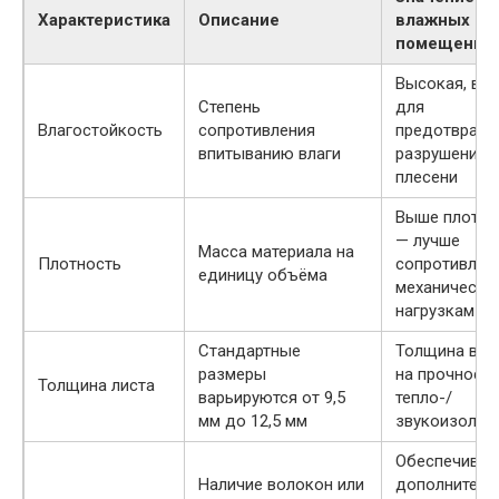
Характеристика
Описание
влажных
помещений
Высокая, ва
Степень
для
Влагостойкость
сопротивления
предотвращ
впитыванию влаги
разрушения 
плесени
Выше плотно
— лучше
Масса материала на
Плотность
сопротивлен
единицу объёма
механически
нагрузкам и 
Стандартные
Толщина вли
размеры
на прочность
Толщина листа
варьируются от 9,5
тепло-/
мм до 12,5 мм
звукоизоля
Обеспечивае
Наличие волокон или
дополнитель