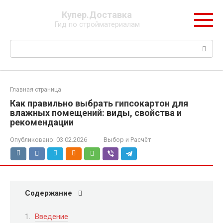
Перейти
Купер.Доставка
к
Гид по стройматериалам
контенту
Поиск:
Главная страница
Как правильно выбрать гипсокартон для
влажных помещений: виды, свойства и
рекомендации
Опубликовано:
03.02.2026
Выбор и Расчёт
Содержание
Введение