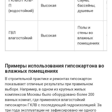
ГКЛВО/ГКЛВ-
Сауны,
Вы
П
Высокая
бассейны,
ср
(водостойкий)
душевые
Полы и
ГВЛ
стены во
Высокая
Ср
влагостойкий
влажных
помещениях
Примеры использования гипсокартона во
влажных помещениях
В строительной практике и ремонтах гипсокартон
показывает отличные результаты при правильном
выборе. Например, в одном из крупных жилых
комплексов Москвы было оборудовано более 200
ванных комнат, где применялся влагостойкий
гипсокартон ГКЛВ с последующей гидроизоляцией. За
три года эксплуатации не зафиксировано ни одного