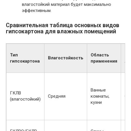
влагостойкий материал будет максимально
эффективным.
Сравнительная таблица основных видов
гипсокартона для влажных помещений
Ср
Тип
Область
це
Влагостойкость
гипсокартона
применения
ли
3×
Ванные
ГКЛВ
Средняя
комнаты,
Ср
(влагостойкий)
кухни