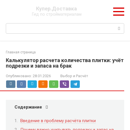
Перейти
Купер.Доставка
к
Гид по стройматериалам
контенту
Поиск:
Главная страница
Калькулятор расчета количества плитки: учёт
подрезки и запаса на брак
Опубликовано:
28.01.2026
Выбор и Расчёт
Содержание
Введение в проблему расчёта плитки
Почему важно учитывать подрезку и запас на