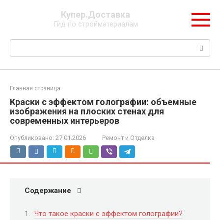
Перейти
Купер.Доставка
к
Гид по стройматериалам
контенту
Поиск:
Главная страница
Краски с эффектом голографии: объемные
изображения на плоских стенах для
современных интерьеров
Опубликовано:
27.01.2026
Ремонт и Отделка
Содержание
Что такое краски с эффектом голографии?