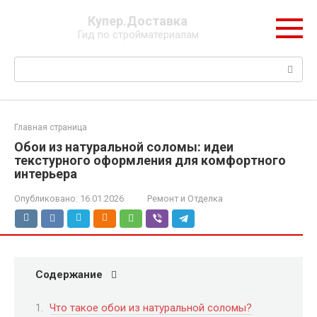
Перейти
Купер.Доставка
к
Гид по стройматериалам
контенту
Поиск:
Главная страница
Обои из натуральной соломы: идеи
текстурного оформления для комфортного
интерьера
Опубликовано:
16.01.2026
Ремонт и Отделка
Содержание
Что такое обои из натуральной соломы?