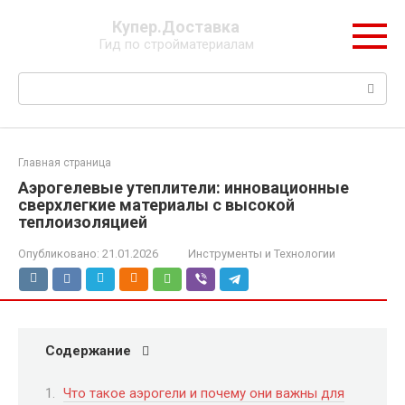
Перейти
Купер.Доставка
к
Гид по стройматериалам
контенту
Поиск:
Главная страница
Аэрогелевые утеплители: инновационные
сверхлегкие материалы с высокой
теплоизоляцией
Опубликовано:
21.01.2026
Инструменты и Технологии
Содержание
Что такое аэрогели и почему они важны для