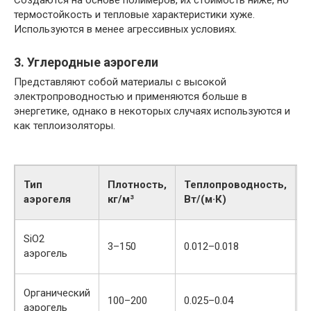
Создаются на основе полимеров, их стоимость ниже, но
термостойкость и тепловые характеристики хуже.
Используются в менее агрессивных условиях.
3. Углеродные аэрогели
Представляют собой материалы с высокой
электропроводностью и применяются больше в
энергетике, однако в некоторых случаях используются и
как теплоизоляторы.
Тип
Плотность,
Теплопроводность,
Т
аэрогеля
кг/м³
Вт/(м·К)
д
SiO2
3–150
0.012–0.018
-
аэрогель
Органический
100–200
0.025–0.04
д
аэрогель