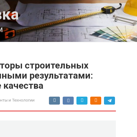
вка
м
аторы строительных
нными результатами:
 качества
нты и Технологии