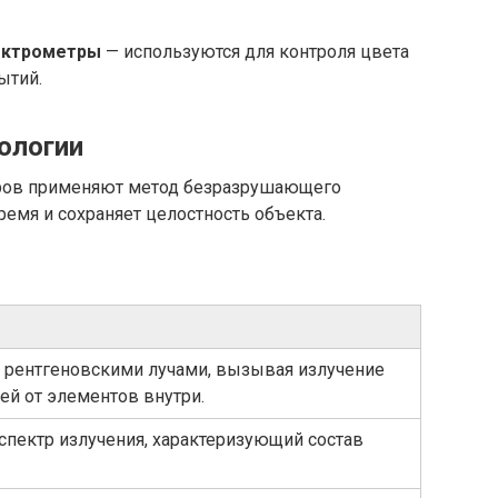
ектрометры
— используются для контроля цвета
ытий.
ологии
ров применяют метод безразрушающего
ремя и сохраняет целостность объекта.
я рентгеновскими лучами, вызывая излучение
ей от элементов внутри.
спектр излучения, характеризующий состав