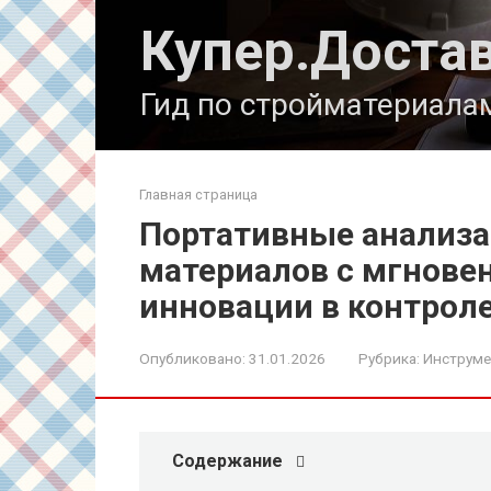
Перейти
Купер.Доста
к
контенту
Гид по стройматериала
Главная страница
Портативные анализ
материалов с мгнове
инновации в контроле
Опубликовано:
31.01.2026
Рубрика:
Инструме
Содержание