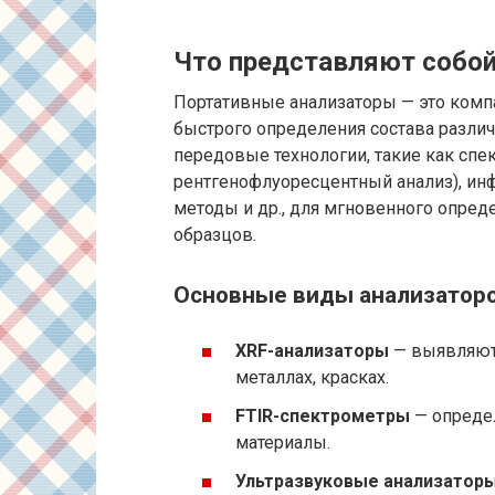
Что представляют собой
Портативные анализаторы — это комп
быстрого определения состава разли
передовые технологии, такие как спе
рентгенофлуоресцентный анализ), инф
методы и др., для мгновенного опред
образцов.
Основные виды анализатор
XRF-анализаторы
— выявляют 
металлах, красках.
FTIR-спектрометры
— опреде
материалы.
Ультразвуковые анализатор