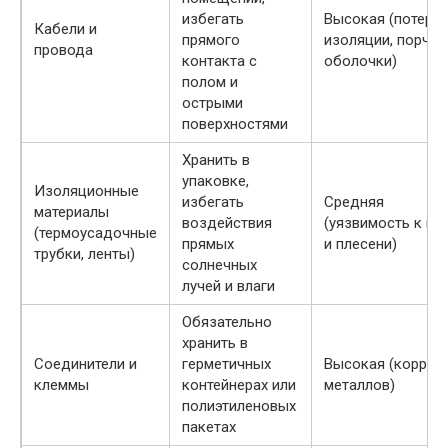
избегать
Высокая (потеря
Кабели и
прямого
изоляции, порча
провода
контакта с
оболочки)
полом и
острыми
поверхностями
Хранить в
упаковке,
Изоляционные
избегать
Средняя
материалы
воздействия
(уязвимость к вл
(термоусадочные
прямых
и плесени)
трубки, ленты)
солнечных
лучей и влаги
Обязательно
хранить в
Соединители и
герметичных
Высокая (корроз
клеммы
контейнерах или
металлов)
полиэтиленовых
пакетах