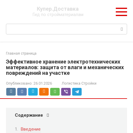
Перейти
Купер.Доставка
к
Гид по стройматериалам
контенту
Поиск:
Главная страница
Эффективное хранение электротехнических
материалов: защита от влаги и механических
повреждений на участке
Опубликовано:
26.01.2026
Логистика Стройки
Содержание
Введение