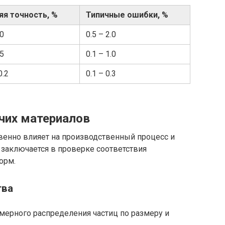
яя точность, %
Типичные ошибки, %
.0
0.5 – 2.0
.5
0.1 – 1.0
0.2
0.1 – 0.3
чих материалов
венно влияет на производственный процесс и
 заключается в проверке соответствия
орм.
тва
мерного распределения частиц по размеру и