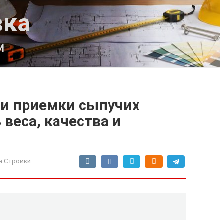
вка
м
и приемки сыпучих
 веса, качества и
а Стройки