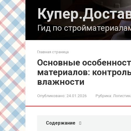
Перейти
Купер.Доста
к
контенту
Гид по стройматериала
Главная страница
Основные особенност
материалов: контроль
влажности
Опубликовано:
24.01.2026
Рубрика:
Логистик
Содержание