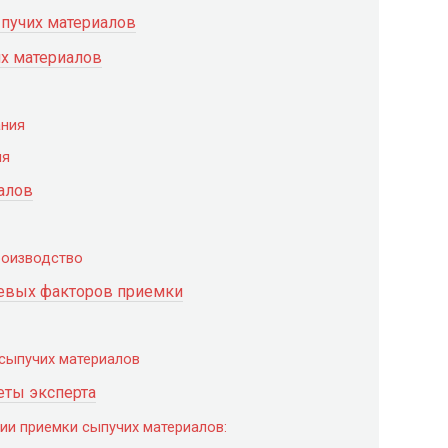
пучих материалов
их материалов
ания
ия
алов
роизводство
чевых факторов приемки
 сыпучих материалов
еты эксперта
ии приемки сыпучих материалов: