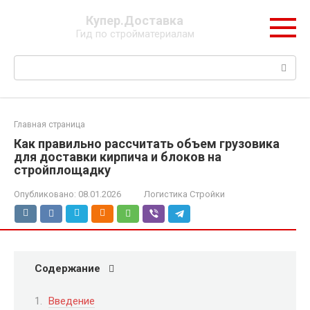
Перейти
Купер.Доставка
к
Гид по стройматериалам
контенту
Поиск:
Главная страница
Как правильно рассчитать объем грузовика
для доставки кирпича и блоков на
стройплощадку
Опубликовано:
08.01.2026
Логистика Стройки
Содержание
Введение