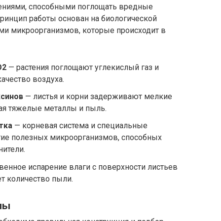
ениями, способными поглощать вредные
ринцип работы основан на биологической
ими микроорганизмов, которые происходит в
O2
— растения поглощают углекислый газ и
ачество воздуха.
ксинов
— листья и корни задерживают мелкие
ая тяжелые металлы и пыль.
тка
— корневая система и специальные
тие полезных микроорганизмов, способных
нители.
венное испарение влаги с поверхности листьев
т количество пыли.
ны