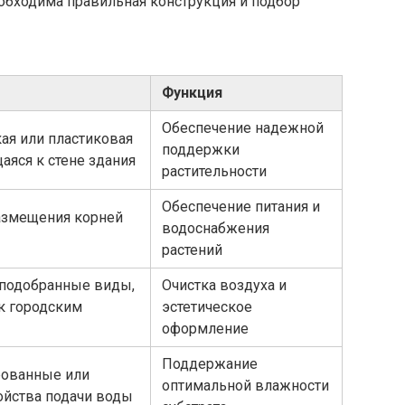
бходима правильная конструкция и подбор
Функция
Обеспечение надежной
ая или пластиковая
поддержки
аяся к стене здания
растительности
Обеспечение питания и
азмещения корней
водоснабжения
растений
подобранные виды,
Очистка воздуха и
к городским
эстетическое
оформление
Поддержание
рованные или
оптимальной влажности
ойства подачи воды