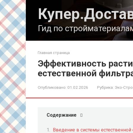
Перейти
Купер.Доста
к
контенту
Гид по стройматериала
Главная страница
Эффективность расти
естественной фильтр
Опубликовано:
01.02.2026
Рубрика:
Эко-Стро
Содержание
Введение в системы естественной