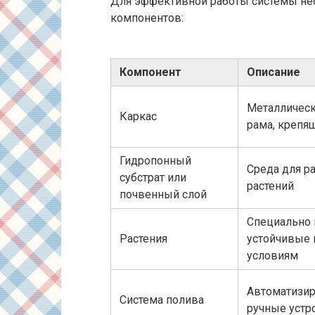
Для эффективной работы системы нео
компонентов:
Компонент
Описание
Металлическ
Каркас
рама, крепящ
Гидропонный
Среда для р
субстрат или
растений
почвенный слой
Специально 
Растения
устойчивые 
условиям
Автоматизи
Система полива
ручные устр