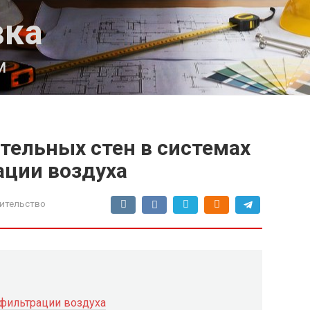
вка
м
тельных стен в системах
ации воздуха
ительство
 фильтрации воздуха