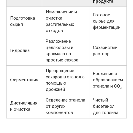
продукта
Измельчение и
Готовое
Подготовка
очистка
сырье для
сырья
растительных
ферментации
отходов
Разложение
целлюлозы и
Сахаристый
Гидролиз
крахмала на
раствор
простые сахара
Превращение
Брожение с
сахаров в этанол с
Ферментация
образованием
помощью
этанола и CO₂
дрожжей
Отделение этанола
Чистый
Дистилляция
от других
биоэтанол
и очистка
компонентов
для топлива