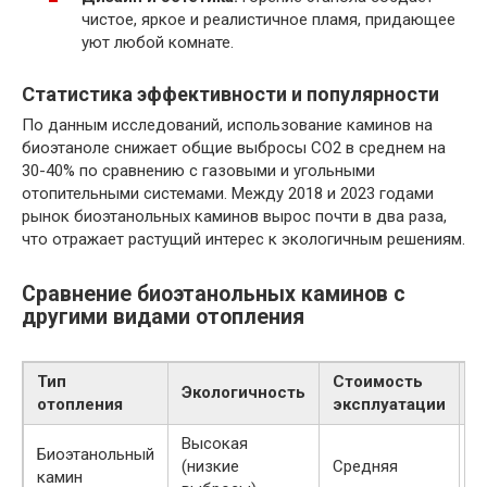
чистое, яркое и реалистичное пламя, придающее
уют любой комнате.
Статистика эффективности и популярности
По данным исследований, использование каминов на
биоэтаноле снижает общие выбросы СО2 в среднем на
30-40% по сравнению с газовыми и угольными
отопительными системами. Между 2018 и 2023 годами
рынок биоэтанольных каминов вырос почти в два раза,
что отражает растущий интерес к экологичным решениям.
Сравнение биоэтанольных каминов с
другими видами отопления
Тип
Стоимость
Т
Экологичность
отопления
эксплуатации
у
Высокая
М
Биоэтанольный
(низкие
Средняя
б
камин