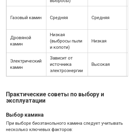
выбросы)
д
Н
Газовый камин
Средняя
Средняя
д
в
Низкая
С
Дровяной
(выбросы пыли
Низкая
у
камин
и копоти)
д
Зависит от
Электрический
источника
Высокая
П
камин
электроэнергии
Практические советы по выбору и
эксплуатации
Выбор камина
При выборе биоэтанольного камина следует учитывать
несколько ключевых факторов: