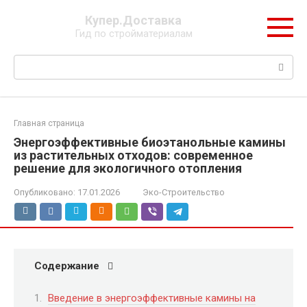
Перейти
Купер.Доставка
к
Гид по стройматериалам
контенту
Поиск:
Главная страница
Энергоэффективные биоэтанольные камины
из растительных отходов: современное
решение для экологичного отопления
Опубликовано:
17.01.2026
Эко-Строительство
Содержание
Введение в энергоэффективные камины на