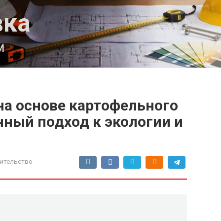
вка
м
на основе картофельного
нный подход к экологии и
ительство