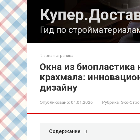
Перейти
Купер.Доста
к
контенту
Гид по стройматериала
Главная страница
Окна из биопластика 
крахмала: инновацио
дизайну
Опубликовано:
04.01.2026
Рубрика:
Эко-Стро
Содержание