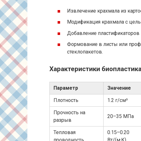
Извлечение крахмала из карто
Модификация крахмала с цель
Добавление пластификаторов 
Формование в листы или проф
стеклопакетов.
Характеристики биопластика
Параметр
Значение
Плотность
1.2 г/см³
Прочность на
20–35 МПа
разрыв
Тепловая
0.15–0.20
проводность
Вт/(м·К)