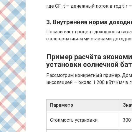
где CF_t — денежный поток в год t, r 
3. Внутренняя норма доходно
Показывает процент доходности вкла
с альтернативными ставками доходно
Пример расчёта эконом
установки солнечной ба
Рассмотрим конкретный пример. Дом 
инсоляцией — около 1 200 кВт·ч/м² в 
Параметр
Зна
Стоимость установки
300