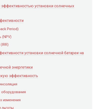
й эффективностью установки солнечных
ффективности
ack Period)
ь (NPV)
(IRR)
ективности установки солнечной батареи на
нечной энергетики
скую эффективность
 инсоляция
о оборудования
их изменения
и льготы