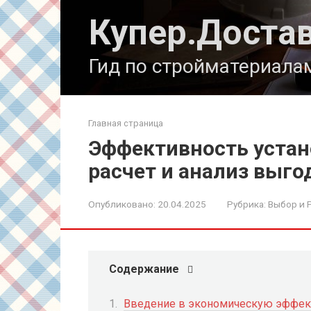
Перейти
Купер.Доста
к
контенту
Гид по стройматериала
Главная страница
Эффективность устан
расчет и анализ выго
Опубликовано:
20.04.2025
Рубрика:
Выбор и 
Содержание
Введение в экономическую эффект