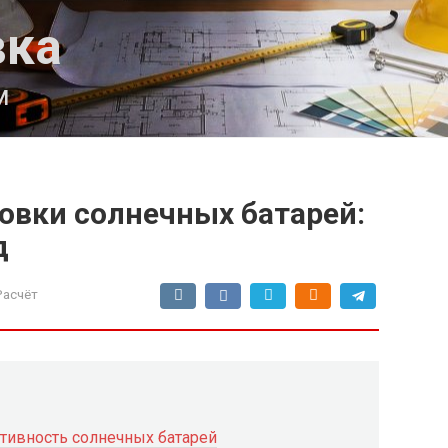
вка
м
овки солнечных батарей:
д
Расчёт
ивность солнечных батарей