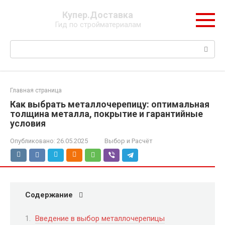
Перейти
Купер.Доставка
к
Гид по стройматериалам
контенту
Поиск:
Главная страница
Как выбрать металлочерепицу: оптимальная
толщина металла, покрытие и гарантийные
условия
Опубликовано:
26.05.2025
Выбор и Расчёт
Содержание
Введение в выбор металлочерепицы