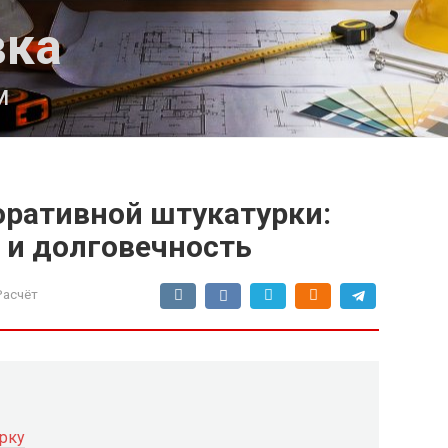
вка
м
оративной штукатурки:
 и долговечность
Расчёт
рку