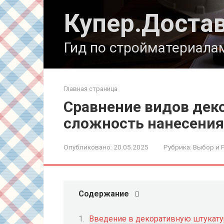
Перейти
Купер.Доста
к
контенту
Гид по стройматериала
Главная страница
Сравнение видов дек
сложность нанесения
Опубликовано:
20.05.2025
Рубрика:
Выбор и 
Содержание
Введение в декоративную штукату