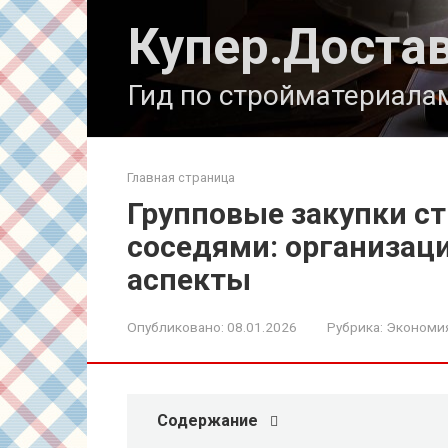
Перейти
Купер.Доста
к
контенту
Гид по стройматериала
Главная страница
Групповые закупки с
соседями: организац
аспекты
Опубликовано:
08.01.2026
Рубрика:
Экономи
Содержание