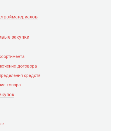
стройматериалов
овые закупки
ссортимента
ключение договора
спределения средств
ние товара
акупок
ре