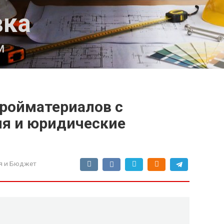
вка
м
тройматериалов с
ия и юридические
я и Бюджет