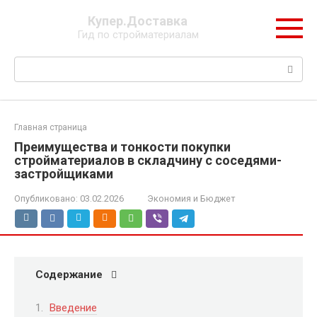
Перейти
Купер.Доставка
к
Гид по стройматериалам
контенту
Поиск:
Главная страница
Преимущества и тонкости покупки
стройматериалов в складчину с соседями-
застройщиками
Опубликовано:
03.02.2026
Экономия и Бюджет
Содержание
Введение