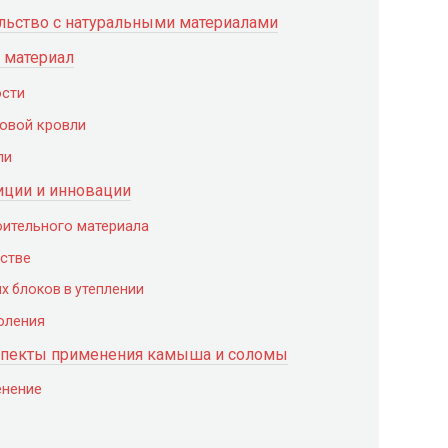
льство с натуральными материалами
 материал
ости
овой кровли
ли
диции и инновации
оительного материала
стве
 блоков в утеплении
оления
аспекты применения камыша и соломы
енение