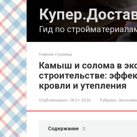
Перейти
Купер.Доста
к
контенту
Гид по стройматериала
Главная страница
Камыш и солома в эк
строительстве: эффе
кровли и утепления
Опубликовано:
28.01.2026
Рубрика:
Экономи
Содержание