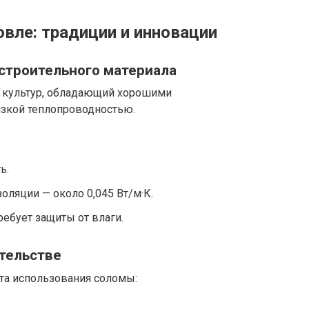
овле: традиции и инновации
строительного материала
х культур, обладающий хорошими
зкой теплопроводностью.
ь.
ляции — около 0,045 Вт/м·К.
ребует защиты от влаги.
тельстве
та использования соломы: