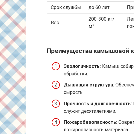
Срок службы
до 60 лет
Пр
200-300 кг/
Ле
Вес
м²
по
Преимущества камышовой к
Экологичность:
Камыш собира
обработки.
Дышащая структура:
Обеспеч
сырость.
Прочность и долговечность:
служит десятилетиями.
Пожаробезопасность:
Соврем
пожароопасность материала.