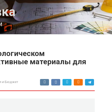
вка
м
ологическом
ктивные материалы для
я и Бюджет